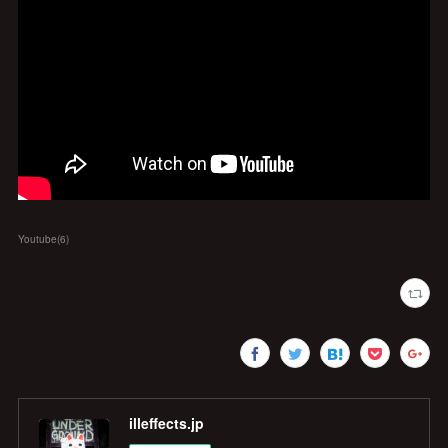
Youtube
(
6
)
illeffects.jp