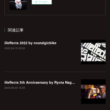
フォロー
関連記事
illeffects 2022 by nostalgicbike
2022.04.15 22:00
illeffects 5th Annivaersary by Ryota Nagashima
2020.08.23 12:35