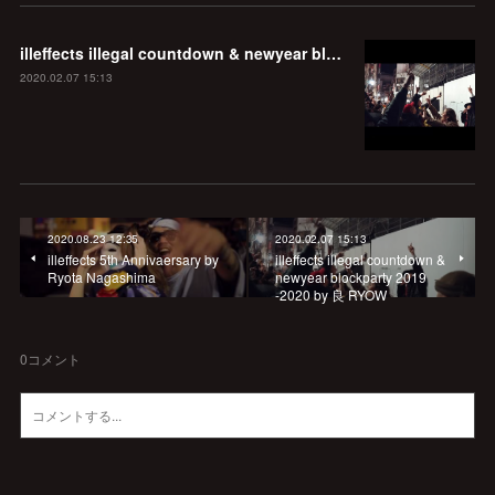
illeffects illegal countdown & newyear blockparty 2019 -2020 by 良 RYOW
2020.02.07 15:13
2020.08.23 12:35
2020.02.07 15:13
illeffects 5th Annivaersary by
illeffects illegal countdown &
Ryota Nagashima
newyear blockparty 2019
-2020 by 良 RYOW
0
コメント